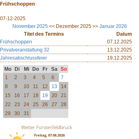
Frühschoppen
07-12-2025
November 2025
<< Dezember 2025 >>
Januar 2026
Titel des Termins
Datum
Frühschoppen
07.12.2025
Privatveranstaltung 32
13.12.2025
Jahresabschlussfeier
19.12.2025
Mo
Di
Mi
Do
Fr
Sa
So
1
2
3
4
5
6
7
8
9
10
11
12
13
14
15
16
17
18
19
20
21
22
23
24
25
26
27
28
29
30
31
Wetter Fürstenfeldbruck
Freitag, 07.08.2026