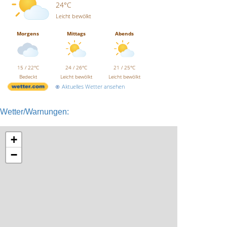
24°C
Leicht bewölkt
Morgens
Mittags
Abends
15 / 22°C
24 / 26°C
21 / 25°C
Bedeckt
Leicht bewölkt
Leicht bewölkt
Aktuelles Wetter ansehen
Wetter/Warnungen:
+
−