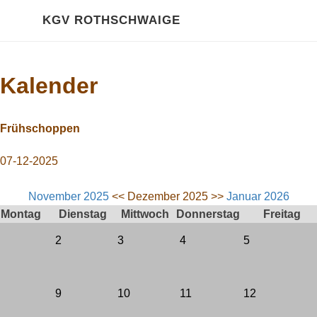
HOME
KGV ROTHSCHWAIGE
Über Uns
Kalender
Kalender
GALERIE
Frühschoppen
2020 Impressionen
07-12-2025
RECHTLICHES
November 2025
<< Dezember 2025 >>
Januar 2026
Montag
Dienstag
Mittwoch
Donnerstag
Freitag
Gartenordnung
2
3
4
5
Satzung
Pachtvertrag
9
10
11
12
Bewertungsrichtlinien