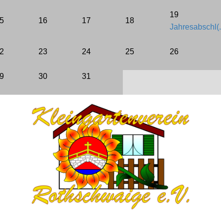
19
5
16
17
18
Bebauungsplan
Jahresabschl(.
BKleingG
2
23
24
25
26
FAQ
9
30
31
LINKS