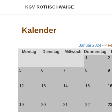
KGV ROTHSCHWAIGE
Kalender
Januar 2024
<< Fe
Montag
Dienstag
Mittwoch
Donnerstag
1
2
5
6
7
8
9
12
13
14
15
1
19
20
21
22
2