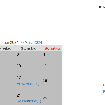
HO
bruar 2024 >>
März 2024
Freitag
Samstag
Sonntag
3
4
10
11
17
6
18
Privatverans(..)
P
K
24
3
25
Kesselfleisc(..)