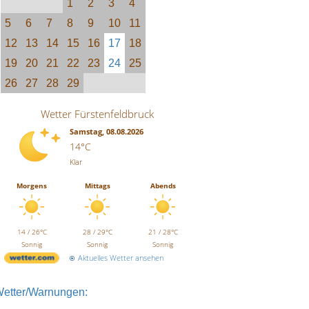
1
2
3
4
5
6
7
8
9
10
11
12
13
14
15
16
17
18
19
20
21
22
23
24
25
26
27
28
29
Wetter Fürstenfeldbruck
Samstag, 08.08.2026
14°C
Klar
Morgens
Mittags
Abends
14 / 26°C
28 / 29°C
21 / 28°C
Sonnig
Sonnig
Sonnig
Aktuelles Wetter ansehen
etter/Warnungen: