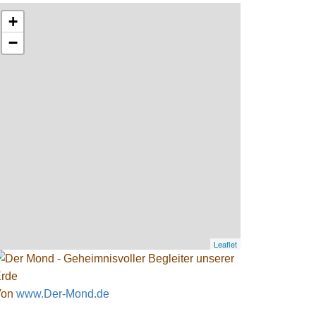
+
−
Leaflet
Von
www.Der-Mond.de