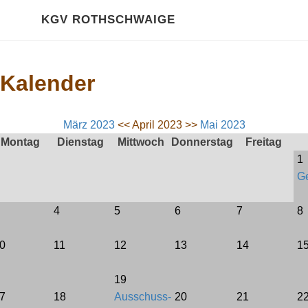
HOME
KGV ROTHSCHWAIGE
Über Uns
Kalender
Kalender
GALERIE
März 2023
<< April 2023 >>
Mai 2023
Montag
Dienstag
Mittwoch
Donnerstag
Freitag
2020 Impressionen
1
Ge
RECHTLICHES
Gartenordnung
4
5
6
7
8
Satzung
0
11
12
13
14
1
Pachtvertrag
19
7
18
Ausschuss-
20
21
2
Bewertungsrichtlinien