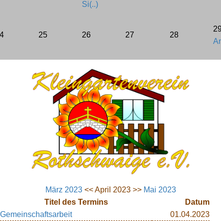
Si(..)
Bebauungsplan
2
4
25
26
27
28
A
BKleingG
FAQ
LINKS
März 2023
<< April 2023 >>
Mai 2023
Titel des Termins
Datum
Gemeinschaftsarbeit
01.04.2023