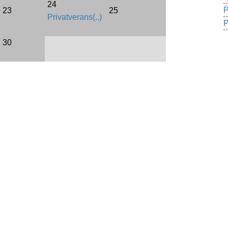
24
P
23
25
Privatverans(..)
P
30