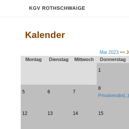
KGV ROTHSCHWAIGE
Kalender
Mai 2023
<< J
Montag
Dienstag
Mittwoch
Donnerstag
1
8
5
6
7
Privatverabs(..)
12
13
14
15