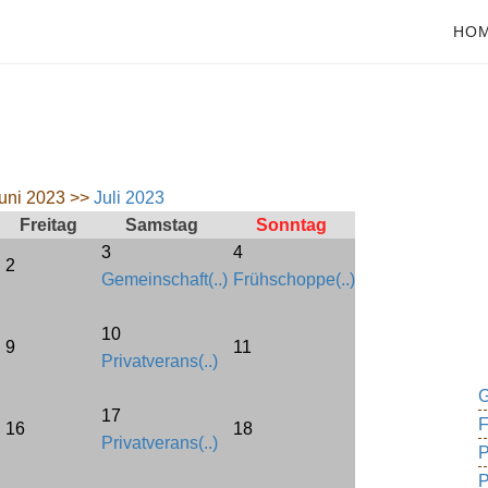
HO
uni 2023 >>
Juli 2023
Freitag
Samstag
Sonntag
3
4
2
Gemeinschaft(..)
Frühschoppe(..)
10
9
11
Privatverans(..)
G
17
F
16
18
Privatverans(..)
P
P