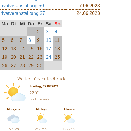
rivatveranstaltung 50
17.06.2023
rivatveranstalltung 27
24.06.2023
Mo
Di
Mi
Do
Fr
Sa
So
1
2
3
4
5
6
7
8
9
10
11
12
13
14
15
16
17
18
19
20
21
22
23
24
25
26
27
28
29
30
Wetter Fürstenfeldbruck
Freitag, 07.08.2026
22°C
Leicht bewölkt
Morgens
Mittags
Abends
15 / 22°C
24 / 25°C
19 / 24°C