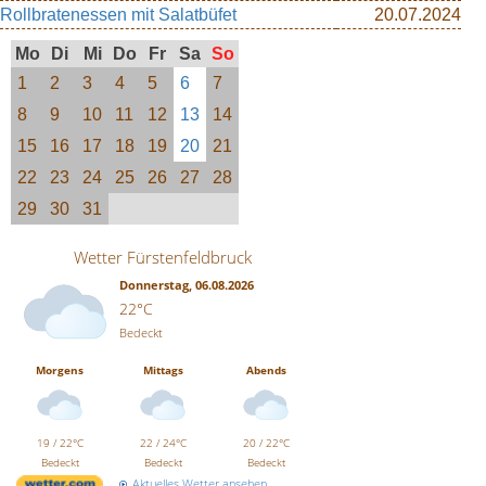
Rollbratenessen mit Salatbüfet
20.07.2024
Mo
Di
Mi
Do
Fr
Sa
So
1
2
3
4
5
6
7
8
9
10
11
12
13
14
15
16
17
18
19
20
21
22
23
24
25
26
27
28
29
30
31
Wetter Fürstenfeldbruck
Donnerstag, 06.08.2026
22°C
Bedeckt
Morgens
Mittags
Abends
19 / 22°C
22 / 24°C
20 / 22°C
Bedeckt
Bedeckt
Bedeckt
Aktuelles Wetter ansehen