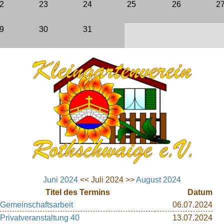
2
23
24
25
26
2
Bebauungsplan
9
30
31
BKleingG
FAQ
LINKS
Juni 2024
<< Juli 2024 >>
August 2024
Titel des Termins
Datum
Gemeinschaftsarbeit
06.07.2024
Privatveranstaltung 40
13.07.2024