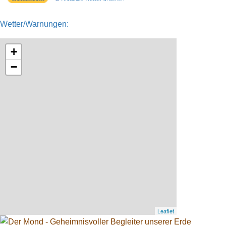
Wetter/Warnungen:
+
−
Leaflet