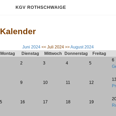
HOME
KGV ROTHSCHWAIGE
Über Uns
Kalender
Kalender
GALERIE
Juni 2024
<< Juli 2024 >>
August 2024
Montag
Dienstag
Mittwoch
Donnerstag
Freitag
2020 Impressionen
6
2
3
4
5
Ge
RECHTLICHES
Gartenordnung
1
9
10
11
12
Pr
Satzung
2
5
16
17
18
19
Pachtvertrag
Ro
Bewertungsrichtlinien